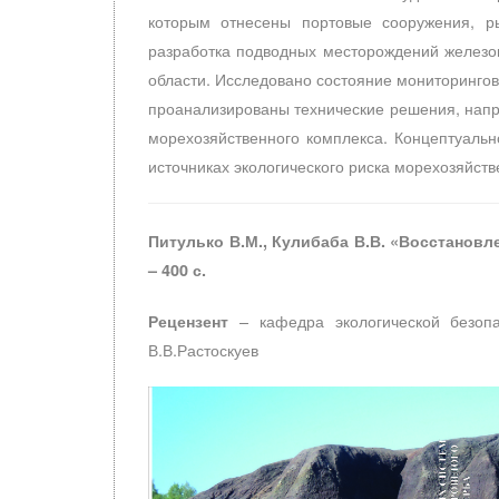
которым отнесены портовые сооружения, р
разработка подводных месторождений железо
области. Исследовано состояние мониторинговы
проанализированы технические решения, напр
морехозяйственного комплекса. Концептуаль
источниках экологического риска морехозяйств
Питулько В.М., Кулибаба В.В. «Восстановл
– 400 с.
– кафедра экологической безопас
Рецензент
В.В.Растоскуев