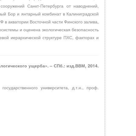
сооружений Санкт-Петербурга от наводнений,
вый Бор и янтарный комбинат в Калиниградской
Ф в акватории Восточной части Финского залива,
системы и оценена экологическая безопасность
евой иерархической структуре ПХС, факторах и
огического ущерба». – СПб.: изд.ВВМ, 2014.
государственного университета, д.т.н., проф.