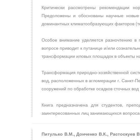
Критически рассмотрены рекомендации нор
Предоложены и обоснованы научные новые 
доминантных климатообразующих факторов (те
Особое внимание уделяется разночтению в 
вопросе приводит к путанице и/или сознатель
трансформации иловых площадок в объекты на
Трансформация природно-хозяйственной систе
вод, расположенных в агломерации г. Санкт-
сооружений по обработке осадков сточных вод 
Книга предназначена для студентов, препо
заинтересованных лиц занимающихся вопроса
Питулько В.М., Донченко В.К., Растоскуев 