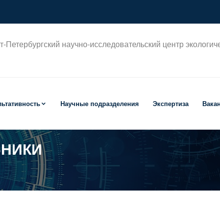
т-Петербургский научно-исследовательский центр экологич
льтативность
Научные подразделения
Экспертиза
Вака
БНИКИ