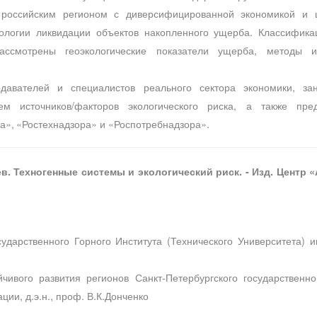
ным российским регионом с диверсифицированной экономикой 
ологии ликвидации объектов накопленного ущерба. Классифик
рассмотрены геоэкологические показатели ущерба, методы 
подавателей и специалистов реального сектора экономики,
ием источников/факторов экологического риска, а также п
», «Ростехнадзора» и «Роспотребнадзора».
в. Техногенные системы и экологический риск. - Изд. Центр «
ударственного Горного Института (Технического Университета) и
чивого развития регионов Санкт-Петербургского государственно
ии, д.э.н., проф. В.К.Донченко