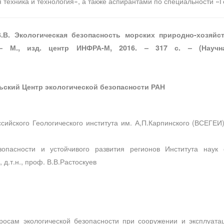
техника и технология», а также аспирантами по специальности «Г
В.В. Экологическая безопасность морских природно-хозяйс
 – М., изд. центр ИНФРА-М, 2016. – 317 с. – (Науч
ьский Центр экологической безопасности РАН
ийского Геологического института им. А,П.Карпинского (ВСЕГЕИ), 
зопасности и устойчивого развития регионов Института наук
 д.т.н., проф. В.В.Растоскуев
росам экологической безопасности при сооружении и эксплуата