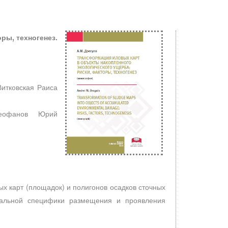
ры, техногенез.
Витковская Раиса
 Феофанов Юрий
 карт (площадок) и полигонов осадков сточных
риальной специфики размещения и проявления