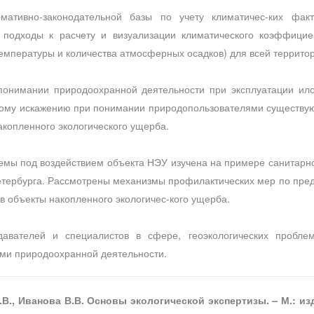
мативно-законодательной базы по учету климатичес-ких фак
подходы к расчету и визуализации климатического коэффицие
мпературы и количества атмосферных осадков) для всей террито
понимании природоохранной деятельности при эксплуатации ил
ному искажению при понимании природопользователями существующ
копленного экологического ущерба.
мы под воздействием объекта НЭУ изучена на примере санитарно-
Петербурга. Рассмотрены механизмы профилактических мер по пре
в объекты накопленного экологичес-кого ущерба.
давателей и специалистов в сфере, геоэкологических пробле
ми природоохранной деятельности.
В.В., Иванова В.В. Основы экологической экспертизы. – М.: из