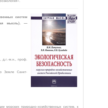
еоэкология».
твенных систем
ная мысль). —
д.г.-м.н., проф.
 о Земле Санкт-
ции морских природно-хозяйственных систем, к