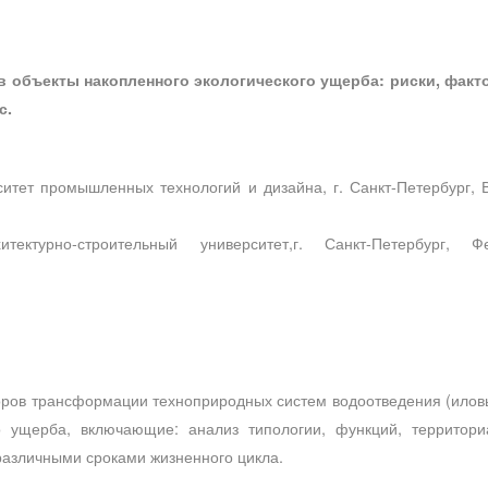
 объекты накопленного экологического ущерба: риски, факто
с.
ситет промышленных технологий и дизайна, г. Санкт-Петербург, 
хитектурно-строительный университет,г. Санкт-Петербург,
ов трансформации техноприродных систем водоотведения (иловых
го ущерба, включающие: анализ типологии, функций, террито
различными сроками жизненного цикла.