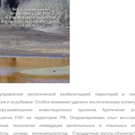
правления экологической реабилитацией территорий и лик
 рубежом. Особое внимание уделено экологическому аспекту р
 фактору размещения инвестиционных проектов. Критически
бъектов ПЭУ на территории РФ. Охарактеризован опыт восста
нные технологии ликвидации региональных и локальных 
ты силами муниципалитетов. Стандартные группы объектов П