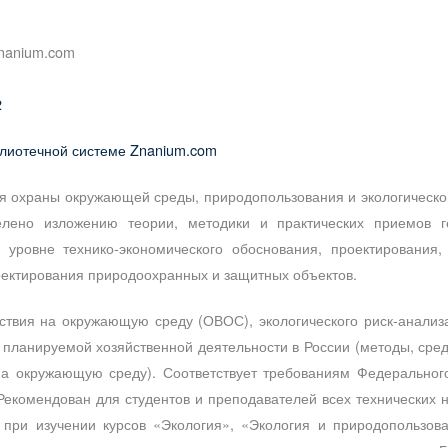
Znanium.com
2
блиотечной системе Znanium.com
я охраны окружающей среды, природопользования и экологическо
лено изложению теории, методики и практических приемов ге
 уровне технико-экономического обоснования, проектирования, 
оектирования природоохранных и защитных объектов.
ствия на окружающую среду (ОВОС), экологического риск-анализ
планируемой хозяйственной деятельности в России (методы, средс
на окружающую среду). Соответствует требованиям Федерального
Рекомендован для студентов и преподавателей всех технических 
е при изучении курсов «Экология», «Экология и природопольз