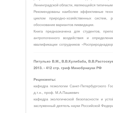
Ленинградской области, являющейся типич
Рекомендованы наиболее эффективные техн
циклом природно-хозяйственных систем, 
обоснование вариантов ликвидации.
Книга предназначена для студентов, пре
антропогенного воздействия и определен
квалификации сотрудников «Росприроднадзора
Питулько В.М., В.В.Кулибаба, В.В.Растоскуе
2013. - 412 стр. гриф Минобрнауки РФ
Рецензенты:
кафедра геэкологии Санкт-Петербургского Гос
д.т.н., проф. М.А.Пашкевич
кафедра экологической безопасности и устой
заслуженный деятель науки Российской Федерац